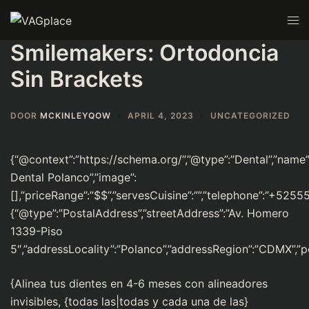
Smilemakers: Ortodoncia
Sin Brackets
DOOR
MCKINLEYQOW
APRIL 4, 2023
UNCATEGORIZED
{“@context”:”https://schema.org/”,”@type”:”Dental”,”name”
Dental Polanco”,”image”:
[],”priceRange”:”$$”,”servesCuisine”:””,”telephone”:”+525
{“@type”:”PostalAddress”,”streetAddress”:”Av. Homero
1339-Piso
5″,”addressLocality”:”Polanco”,”addressRegion”:”CDMX”,”
{Alinea tus dientes en 4-6 meses con alineadores
invisibles, {todas las|todas y cada una de las}