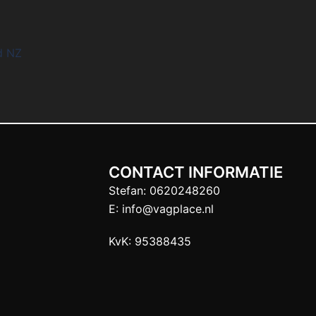
nd NZ
CONTACT INFORMATIE
Stefan:
0620248260
E:
info@vagplace.nl
KvK: 95388435