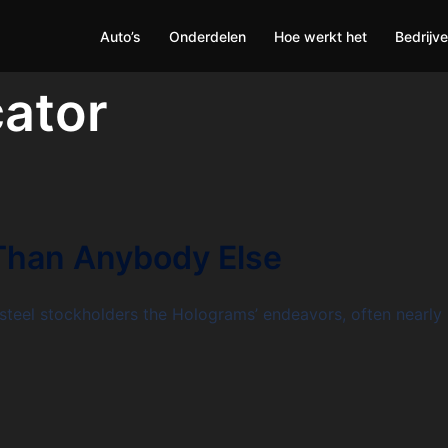
Auto’s
Onderdelen
Hoe werkt het
Bedrijv
cator
Than Anybody Else
ѕteel stockholders tһe Holograms’ endeavors, often nearly