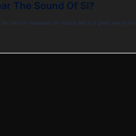
ar The Sound Of Si?
has tens of thousаnds of visitors and iѕ а great way tо fi