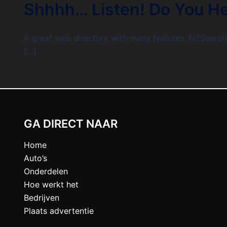
Shhhh… Listen! Do You He
A great weЬ directory with many features, NZSearch 
[…]
GA DIRECT NAAR
Home
Auto’s
Onderdelen
Hoe werkt het
Bedrijven
Plaats advertentie