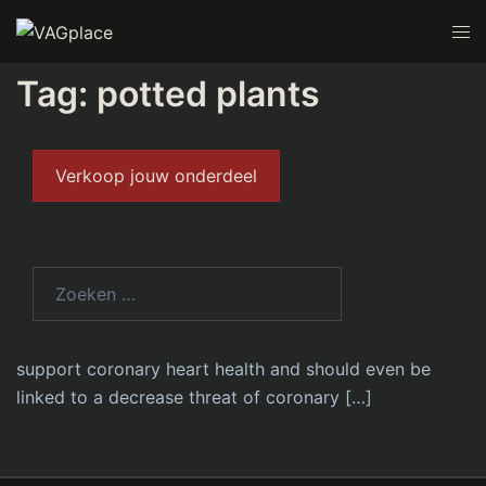
Tag:
potted plants
Verkoop jouw onderdeel
JUNI 8, 2023
UNCATEGORIZED
Flowers To Plant Order
Online Guide
According to 1 evaluate, plant-based diets can
support coronary heart health and should even be
linked to a decrease threat of coronary […]