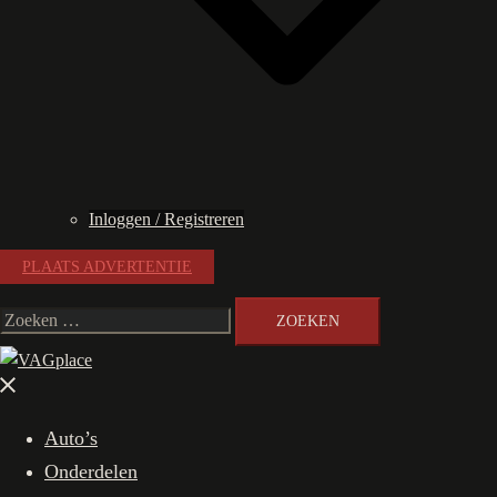
Inloggen / Registreren
PLAATS ADVERTENTIE
Zoeken
naar:
Menu
sluiten
Auto’s
Onderdelen