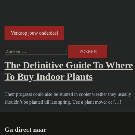
Tag:
online live plant delivery
Verkoop jouw onderdeel
juni 6, 2023
Uncategorized
Zoeken
naar:
The Definitive Guide To Where
To Buy Indoor Plants
Their progress could also be stunted in cooler weather they usually
shouldn’t be planted till late spring. Use a plant mover or […]
Ga direct naar