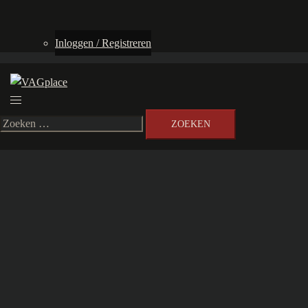
Inloggen / Registreren
Toggle
menu
Zoeken
naar: