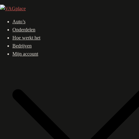
Ga
naar
de
Auto’s
inhoud
Onderdelen
Hoe werkt het
Bedrijven
Mijn account