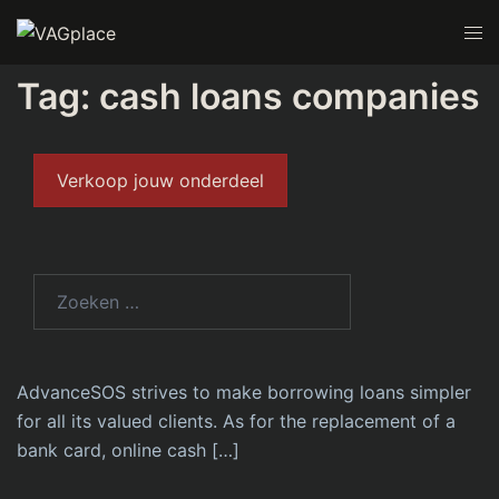
Tag:
cash loans companies
Verkoop jouw onderdeel
MEI 29, 2023
UNCATEGORIZED
Speedy Cash Loans Online
Without Driving Yourself
Loopy
AdvanceSOS strives to make borrowing loans simpler
for all its valued clients. As for the replacement of a
bank card, online cash […]